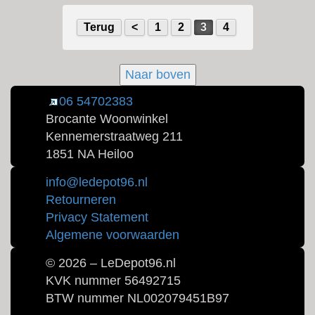
Terug
<
1
2
3
4
Naar boven
06 54702383
Brocante Woonwinkel
Kennemerstraatweg 211
1851 NA Heiloo
info@ledepot96.nl
Retourneren
Privacy Statement
Algemene voorwaarden
© 2026 – LeDepot96.nl
KVK nummer 56492715
BTW nummer NL002079451B97