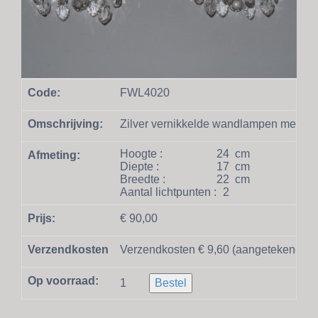
Code:
FWL4020
Omschrijving:
Zilver vernikkelde wandlampen met kris
Hoogte :
24
cm
Afmeting:
Diepte :
17
cm
Breedte :
22
cm
Aantal lichtpunten :
2
Prijs:
€ 90,00
Verzendkosten
Verzendkosten € 9,60 (aangetekend en
Op voorraad:
1
Bestel