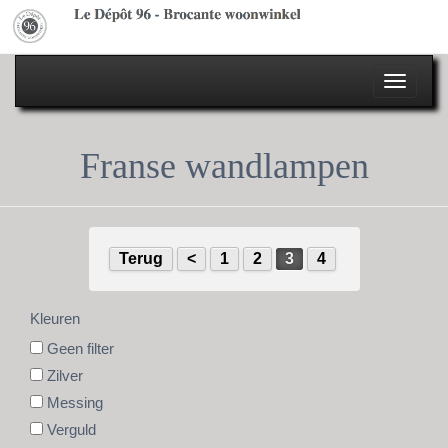
Toggle
naviga
Franse wandlampen
Terug
<
1
2
3
4
Kleuren
Geen filter
Zilver
Messing
Verguld