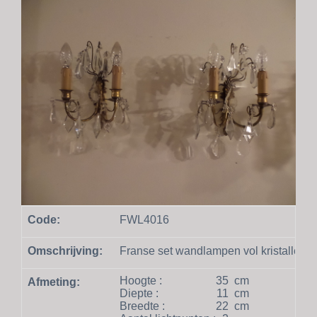
Code:
FWL4016
Omschrijving:
Franse set wandlampen vol kristallen 
Hoogte :
35
cm
Afmeting:
Diepte :
11
cm
Breedte :
22
cm