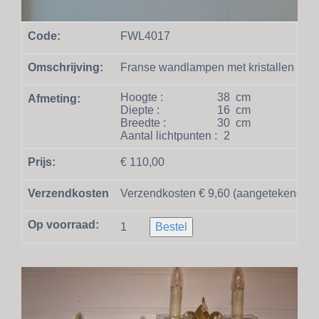
Code:
FWL4017
Omschrijving:
Franse wandlampen met kristallen pegel
Hoogte :
38
cm
Afmeting:
Diepte :
16
cm
Breedte :
30
cm
Aantal lichtpunten :
2
Prijs:
€ 110,00
Verzendkosten
Verzendkosten € 9,60 (aangetekend en
Op voorraad:
1
Bestel