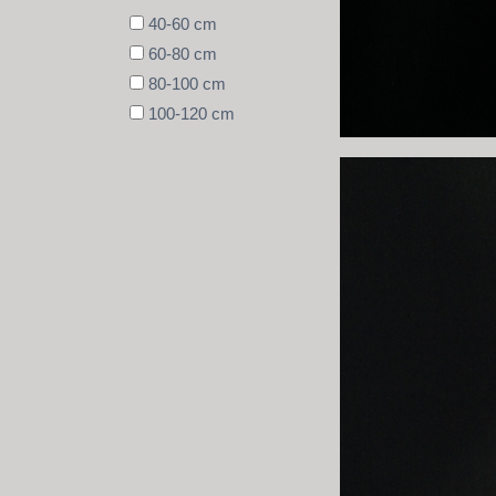
40-60 cm
60-80 cm
80-100 cm
100-120 cm