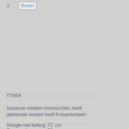
2
Bestel
IT9004
taliaanse metalen kroonluchter, heeft
gekleurde roosjes heeft 6 kaarslampen
Hoogte met ketting :
72
cm