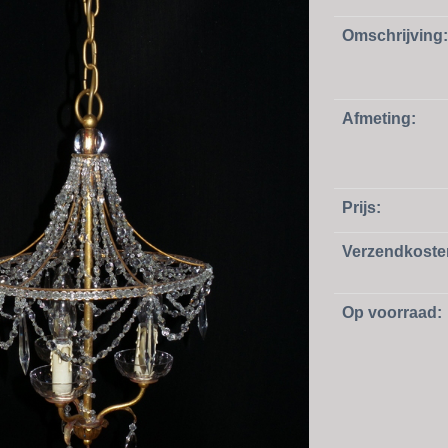
Omschrijving:
Afmeting:
Prijs:
Verzendkoste
Op voorraad: