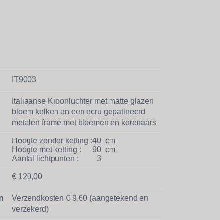
IT9003
Italiaanse Kroonluchter met matte glazen
bloem kelken en een ecru gepatineerd
metalen frame met bloemen en korenaars
Hoogte zonder ketting :
40
cm
Hoogte met ketting :
90
cm
Aantal lichtpunten :
3
€ 120,00
n
Verzendkosten € 9,60 (aangetekend en
verzekerd)