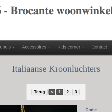
ubels
Accessoires
Kids corner
Contact
Italiaanse Kroonluchters
Terug
<
1
2
3
Code: