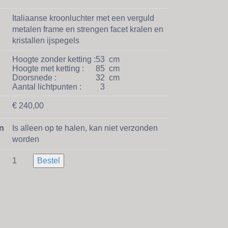
Italiaanse kroonluchter met een verguld
metalen frame en strengen facet kralen en
kristallen ijspegels
Hoogte zonder ketting :
53
cm
Hoogte met ketting :
85
cm
Doorsnede :
32
cm
Aantal lichtpunten :
3
€ 240,00
n
Is alleen op te halen, kan niet verzonden
worden
1
Bestel