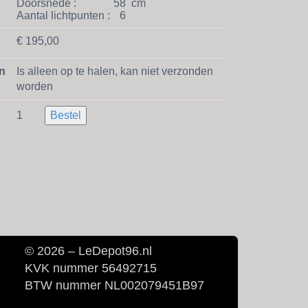
Doorsnede :
58
cm
Aantal lichtpunten :
6
€ 195,00
n
Is alleen op te halen, kan niet verzonden
worden
1
Bestel
© 2026 – LeDepot96.nl
KVK nummer 56492715
BTW nummer NL002079451B97