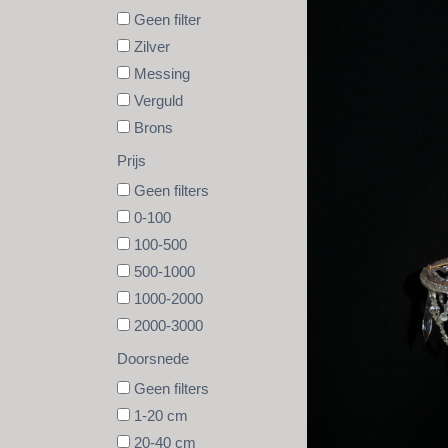
Geen filter
Zilver
Messing
Verguld
Brons
Prijs
Geen filters
0-100
100-500
500-1000
1000-2000
2000-3000
Doorsnede
Geen filters
1-20 cm
20-40 cm