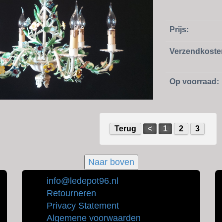
Prijs:
Verzendkoste
Op voorraad:
Terug
<
1
2
3
Naar boven
info@ledepot96.nl
Retourneren
Privacy Statement
Algemene voorwaarden